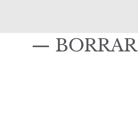
— BORRAR
|
elisa.canziani@condesan.org