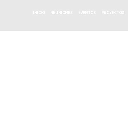
INICIO
REUNIONES
EVENTOS
PROYECTOS
Inicio
Reuniones
Eventos
Proyectos
Recursos
Grupos Temáticos
Equipo Regional