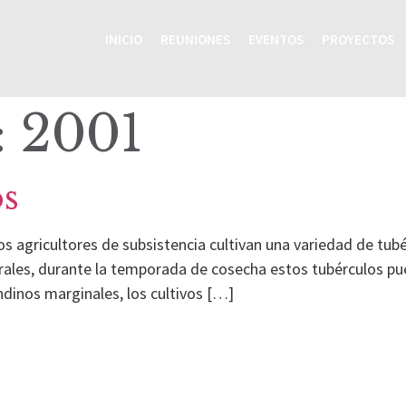
INICIO
REUNIONES
EVENTOS
PROYECTOS
:
2001
os
 los agricultores de subsistencia cultivan una variedad de t
rales, durante la temporada de cosecha estos tubérculos pue
ndinos marginales, los cultivos […]
Inicio