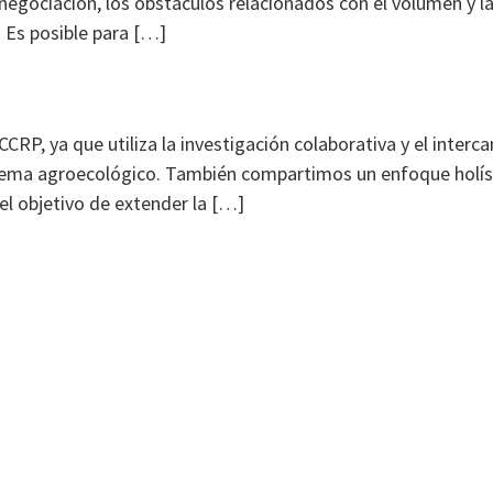
negociación, los obstáculos relacionados con el volumen y la
. Es posible para […]
CCRP, ya que utiliza la investigación colaborativa y el inter
stema agroecológico. También compartimos un enfoque holísti
el objetivo de extender la […]
Inicio
Reuniones
Eventos
Proyectos
Recursos
Grupos Temáticos