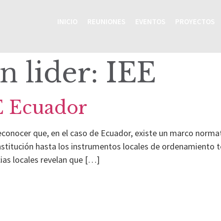
INICIO
REUNIONES
EVENTOS
PROYECTOS
n lider:
IEE
AE Ecuador
reconocer que, en el caso de Ecuador, existe un marco norma
nstitución hasta los instrumentos locales de ordenamiento ter
cias locales revelan que […]
Inicio