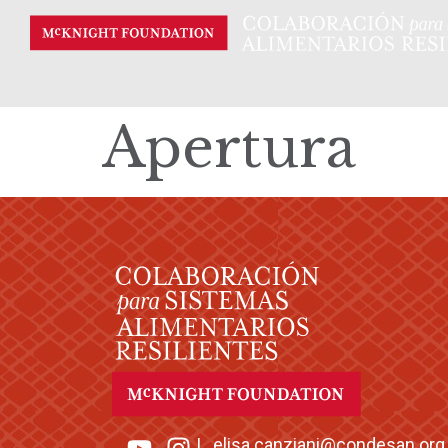
Apertura
|
elisa.canziani@condesan.org