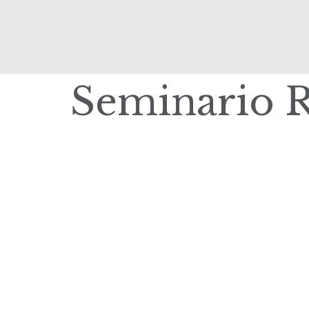
Seminario 
|
elisa.canziani@condesan.org