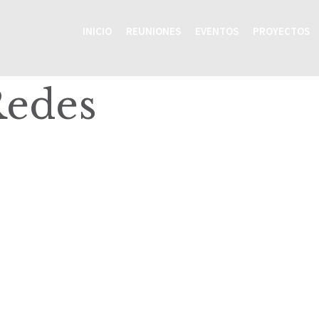
INICIO
REUNIONES
EVENTOS
PROYECTOS
Redes
Inicio
Reuniones
Eventos
Proyectos
Recursos
Grupos Temáticos
Equipo Regional