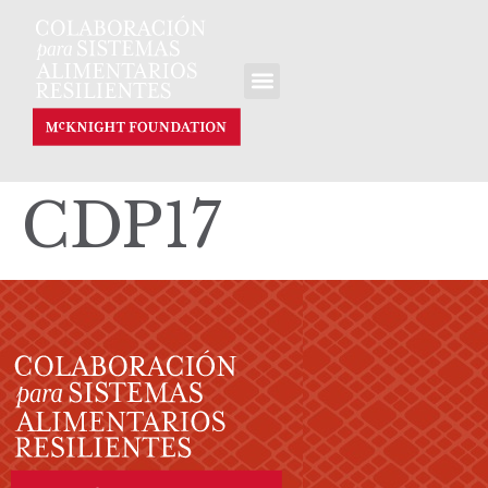
CDP17