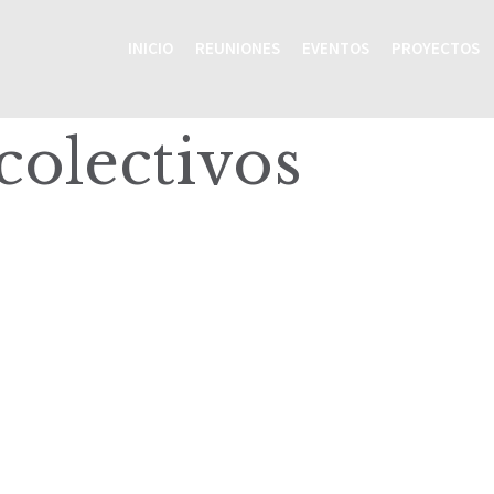
INICIO
REUNIONES
EVENTOS
PROYECTOS
colectivos
Inicio
Reuniones
Eventos
Proyectos
Recursos
Grupos Temáticos
Equipo Regional