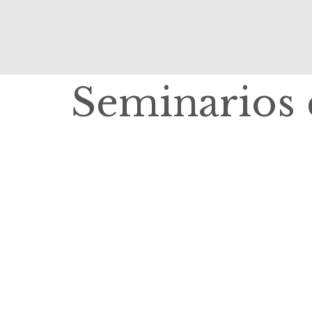
Seminarios 
|
elisa.canziani@condesan.org