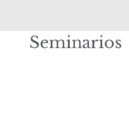
Seminarios
|
elisa.canziani@condesan.org