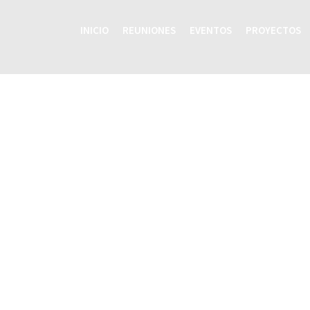
INICIO
REUNIONES
EVENTOS
PROYECTOS
Inicio
Reuniones
Eventos
Proyectos
Recursos
Grupos Temáticos
Equipo Regional