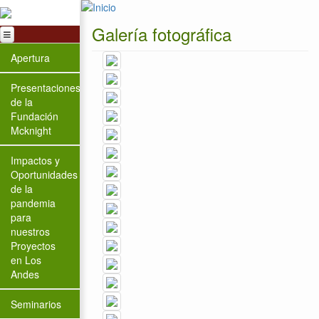
Pasar al contenido principal
Galería fotográfica
Apertura
Presentaciones
de la
Fundación
Mcknight
Impactos y
Oportunidades
de la
pandemia
para
nuestros
Proyectos
en Los
Andes
Seminarios