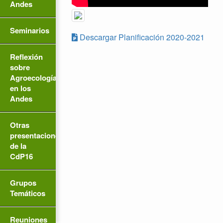
Andes
Seminarios
Descargar Planificación 2020-2021
Reflexión
sobre
Agroecología
en los
Andes
Otras
presentaciones
de la
CdP16
Grupos
Temáticos
Reuniones