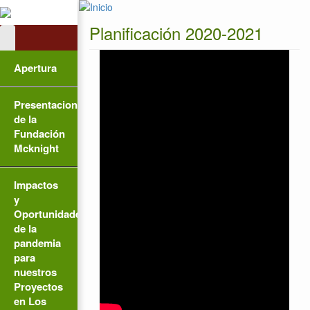
Pasar al contenido principal
Planificación 2020-2021
Apertura
Presentaciones
de la
Fundación
Mcknight
Impactos
y
Oportunidades
de la
pandemia
para
nuestros
Proyectos
en Los