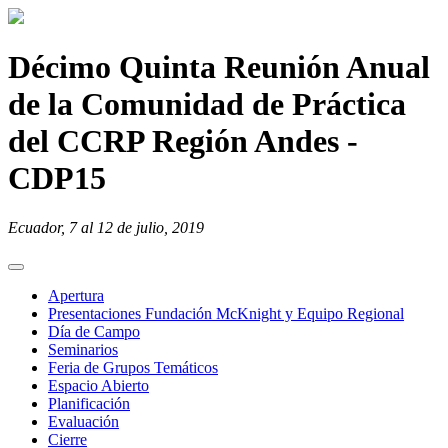
Pasar al contenido principal
Décimo Quinta Reunión Anual
de la Comunidad de Práctica
del CCRP Región Andes -
CDP15
Ecuador, 7 al 12 de julio, 2019
Apertura
Presentaciones Fundación McKnight y Equipo Regional
Día de Campo
Seminarios
Feria de Grupos Temáticos
Espacio Abierto
Planificación
Evaluación
Cierre