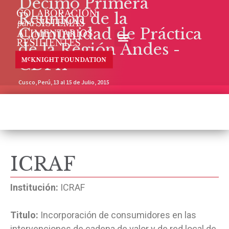
Décimo Primera
Reunión de la
Comunidad de Práctica
de la Región Andes -
CDP11
Cusco, Perú, 13 al 15 de Julio, 2015
ICRAF
Institución:
ICRAF
Titulo:
Incorporación de consumidores en las
intervenciones de cadena de valor y de red local de