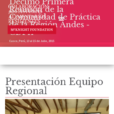
Décimo Primera
Reunión de la
Comunidad de Práctica
de la Región Andes -
CDP11
Cusco, Perú, 13 al 15 de Julio, 2015
Presentación Equipo
Regional