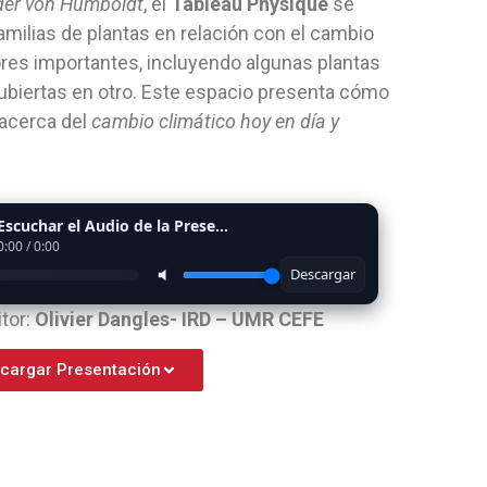
der von Humboldt
, el
Tableau Physique
se
familias de plantas en relación con el cambio
rores importantes, incluyendo algunas plantas
biertas en otro. Este espacio presenta cómo
 acerca del
cambio climático hoy en día y
Escuchar el Audio de la Presentación
0:00
/
0:00
Descargar
tor:
Olivier Dangles- IRD – UMR CEFE
cargar Presentación