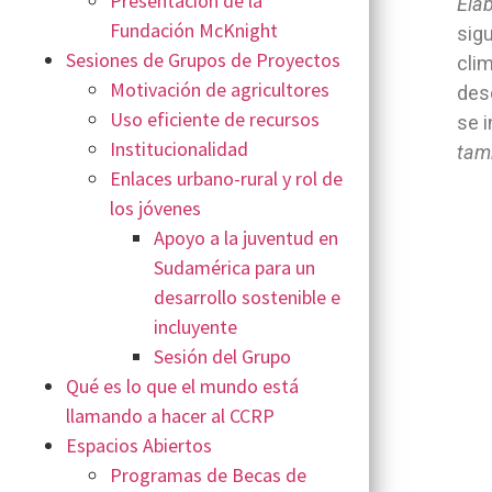
Presentación de la
Ela
Fundación McKnight
sigu
Sesiones de Grupos de Proyectos
clim
Motivación de agricultores
des
Uso eficiente de recursos
se 
Institucionalidad
tamb
Enlaces urbano-rural y rol de
los jóvenes
Apoyo a la juventud en
Sudamérica para un
desarrollo sostenible e
incluyente
Sesión del Grupo
Qué es lo que el mundo está
llamando a hacer al CCRP
Espacios Abiertos
Programas de Becas de