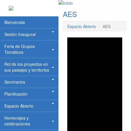
Pasar al contenido principal
AES
Bienvenida
Espacio Abierto
AES
Sesión Inaugural
Feria de Grupos
Temáticos
Rol de los proyectos en
sus paisajes y territorios
Seminarios
Planificación
Espacio Abierto
Homenajes y
celebraciones