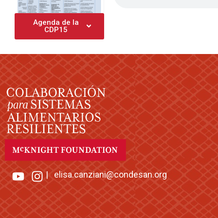
Agenda de la
CDP15
|
elisa.canziani@condesan.org