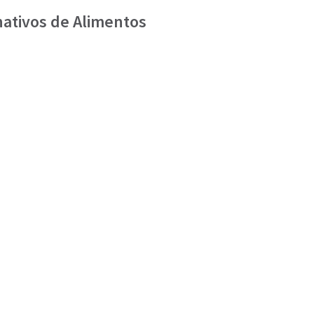
nativos de Alimentos
Inicio
Reuniones
Eventos
Proyectos
Recursos
Grupos Temáticos