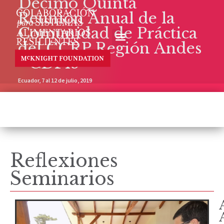
Décimo Quinta
Reunión Anual de la
Comunidad de Práctica
del CCRP Región Andes
- CDP15
Ecuador, 7 al 12 de julio, 2019
Reflexiones
Seminarios