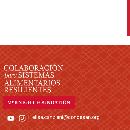
|
elisa.canziani@condesan.org