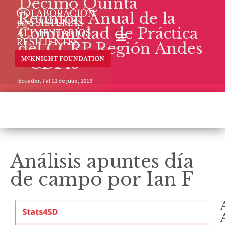
Décimo Quinta
Reunión Anual de la
Comunidad de Práctica
del CCRP Región Andes
- CDP15
Ecuador, 7 al 12 de julio, 2019
Análisis apuntes día
de campo por Ian F