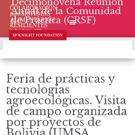
Decimonovena Reunión
Anual de la Comunidad
de Práctica (CRSF)
La Paz, Bolivia, 2023
Feria de prácticas y
tecnologías
agroecológicas. Visita
de campo organizada
por proyectos de
Bolivia (UMSA,