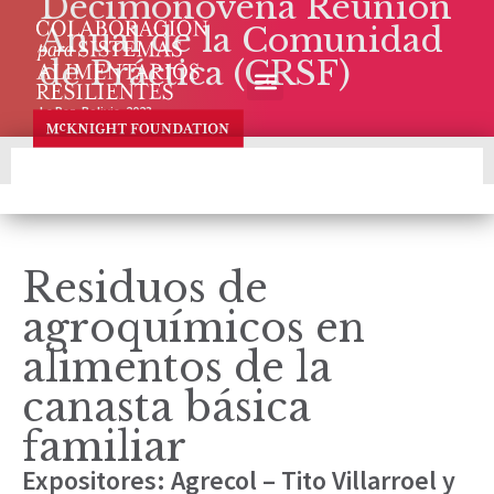
Decimonovena Reunión
Anual de la Comunidad
de Práctica (CRSF)
La Paz, Bolivia, 2023
Residuos de
agroquímicos en
alimentos de la
canasta básica
familiar
Expositores: Agrecol – Tito Villarroel y