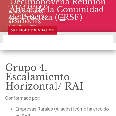
Decimonovena Reunión
Anual de la Comunidad
de Práctica (CRSF)
GRUPOS TEMÁTICOS
EQUIPO REGIONAL
La Paz, Bolivia, 2023
Grupo 4.
Escalamiento
Horizontal/ RAI
Conformado por:
Empresas Rurales (Aliados) [cómo ha crecido
su RAI]