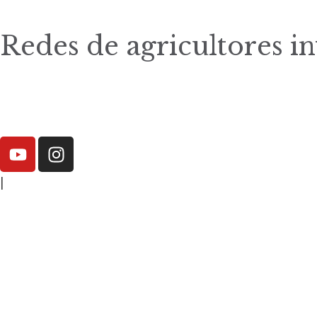
Redes de agricultores i
|
elisa.canziani@condesan.org