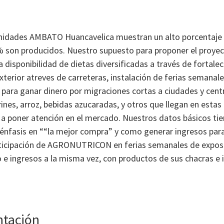
omunidades AMBATO Huancavelica muestran un alto porcentaj
 son producidos. Nuestro supuesto para proponer el proyect
a disponibilidad de dietas diversificadas a través de fortale
rior atreves de carreteras, instalación de ferias semanale
ir para ganar dinero por migraciones cortas a ciudades y cen
es, arroz, bebidas azucaradas, y otros que llegan en estas 
o a poner atención en el mercado. Nuestros datos básicos ti
nfasis en ““la mejor compra” y como generar ingresos par
icipación de AGRONUTRICON en ferias semanales de exposici
e ingresos a la misma vez, con productos de sus chacras e i
ntación