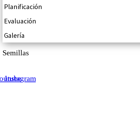
Planificación
Evaluación
Galería
Semillas
outube
Instagram
|
elisa.canziani@condesan.org