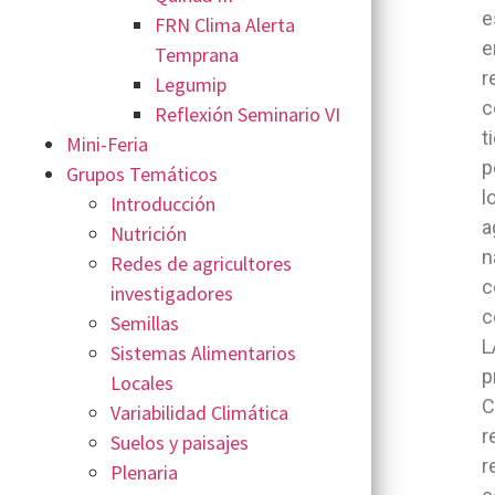
e
FRN Clima Alerta
e
Temprana
r
Legumip
c
Reflexión Seminario VI
t
Mini-Feria
p
Grupos Temáticos
l
Introducción
a
Nutrición
n
Redes de agricultores
c
investigadores
c
Semillas
L
Sistemas Alimentarios
p
Locales
C
Variabilidad Climática
r
Suelos y paisajes
r
Plenaria