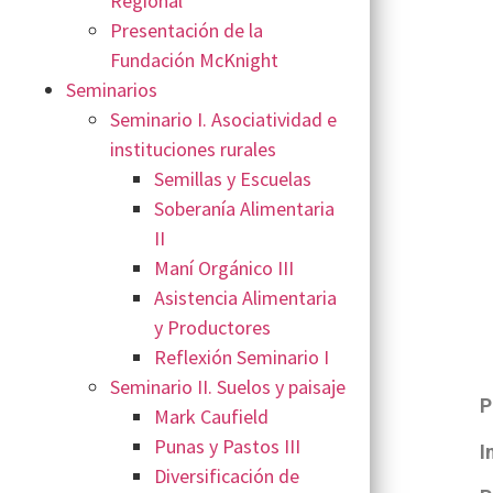
Regional
Presentación de la
Fundación McKnight
Seminarios
Seminario I. Asociatividad e
instituciones rurales
Semillas y Escuelas
Soberanía Alimentaria
II
Maní Orgánico III
Asistencia Alimentaria
y Productores
Reflexión Seminario I
Seminario II. Suelos y paisaje
P
Mark Caufield
Punas y Pastos III
I
Diversificación de