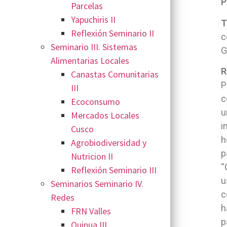
P
Parcelas
Yapuchiris II
T
Reflexión Seminario II
c
Seminario III. Sistemas
G
Alimentarias Locales
R
Canastas Comunitarias
P
III
c
Ecoconsumo
u
Mercados Locales
i
Cusco
h
Agrobiodiversidad y
p
Nutricion II
“
Reflexión Seminario III
u
Seminarios Seminario IV.
c
Redes
h
FRN Valles
p
Quinua III