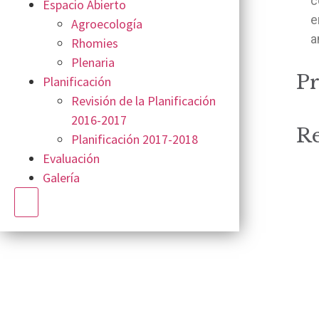
c
Espacio Abierto
e
Agroecología
a
Rhomies
Plenaria
Pr
Planificación
Revisión de la Planificación
2016-2017
Re
Planificación 2017-2018
Evaluación
Galería
Hamburger Toggle Menu
|
elisa.canziani@condesan.org