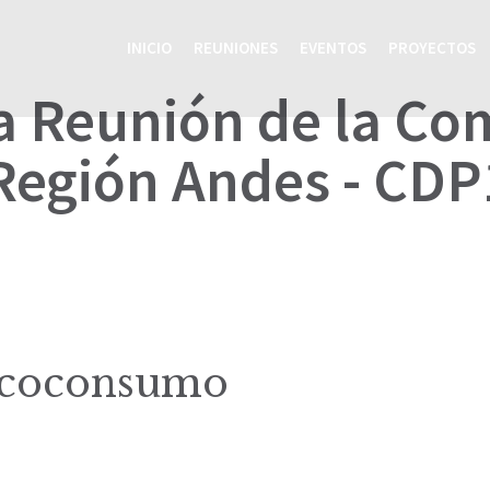
INICIO
REUNIONES
EVENTOS
PROYECTOS
a Reunión de la C
 Región Andes - CD
coconsumo