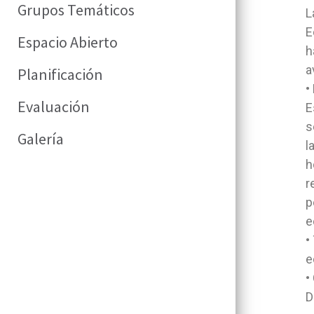
Grupos Temáticos
L
E
Espacio Abierto
h
a
Planificación
•
Evaluación
E
s
Galería
l
h
r
p
e
•
e
•
D