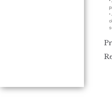
•
p
•
o
s
Pr
Re