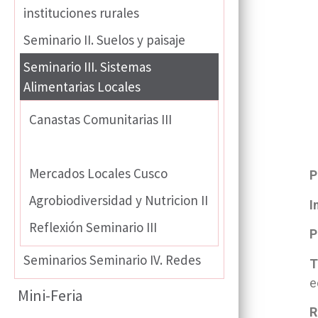
instituciones rurales
Seminario II. Suelos y paisaje
Seminario III. Sistemas
Alimentarias Locales
Canastas Comunitarias III
Ecoconsumo
Mercados Locales Cusco
P
Agrobiodiversidad y Nutricion II
I
Reflexión Seminario III
P
Seminarios Seminario IV. Redes
T
e
Mini-Feria
R