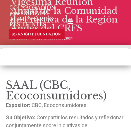
Vigésima Reunión
Anual de la Comunidad
de Práctica de la Región
Andes del CRFS
AYACUCHO – PERÚ, 2 AL 6 DE JUNIO, 2024
SAAL (CBC,
Ecoconsumidores)
Expositor:
CBC, Ecoconsumidores
Su Objetivo:
Compartir los resultados y reflexionar
conjuntamente sobre iniciativas de