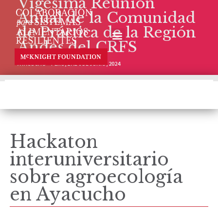
Vigésima Reunión
Anual de la Comunidad
de Práctica de la Región
Andes del CRFS
AYACUCHO – PERÚ, 2 AL 6 DE JUNIO, 2024
Hackaton
interuniversitario
sobre agroecología
en Ayacucho