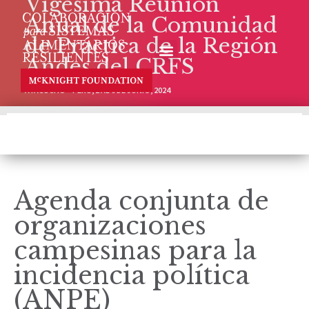
Vigésima Reunión
Anual de la Comunidad
de Práctica de la Región
Andes del CRFS
AYACUCHO – PERÚ, 2 AL 6 DE JUNIO, 2024
Agenda conjunta de
organizaciones
campesinas para la
incidencia política
(ANPE)