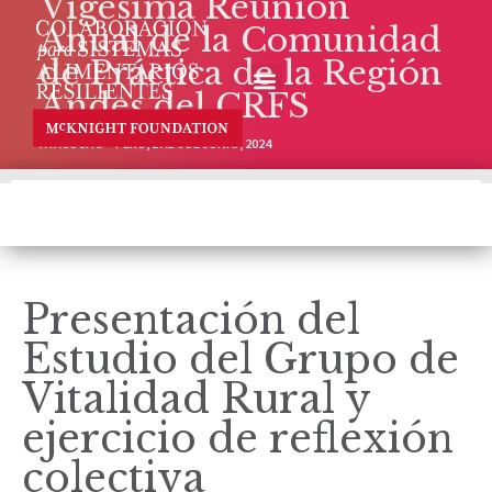
Vigésima Reunión
Anual de la Comunidad
de Práctica de la Región
GRUPOS TEMÁTICOS
EQUIPO REGIONAL
Andes del CRFS
AYACUCHO – PERÚ, 2 AL 6 DE JUNIO, 2024
Presentación del
Estudio del Grupo de
Vitalidad Rural y
ejercicio de reflexión
colectiva