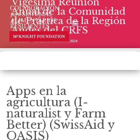
Vigésima Reunión
Anual de la Comunidad
de Práctica de la Región
Andes del CRFS
AYACUCHO – PERÚ, 2 AL 6 DE JUNIO, 2024
Apps en la
agricultura (I-
naturalist y Farm
Better) (SwissAid y
OASIS)