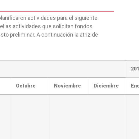
planificaron actividades para el siguiente
aquellas actividades que solicitan fondos
o preliminar. A continuación la atriz de
20
Octubre
Noviembre
Diciembre
En