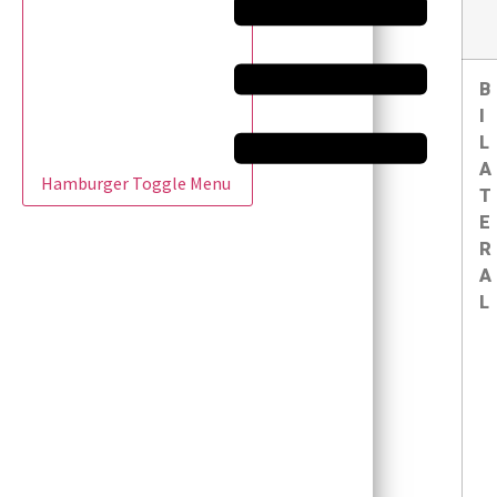
B
I
L
A
Hamburger Toggle Menu
T
E
R
A
L