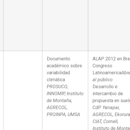
Documento
ALAP 2012 en Bras
académico sobre
Congreso
variabilidad
Latinoamerica
Abie
climática
al público
PROSUCO,
Desarrollo e
INNOMIP, Instituto
intercambio de
de Montaña,
propuesta en suel
AGRECOL,
CdP
Yanapai,
PROINPA, UMSA
AGRECOL, Ekorura
CIAT, Cornell,
Instituto de Mont