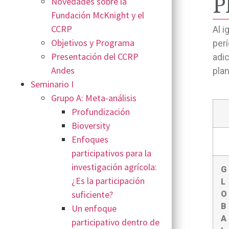
P
Novedades sobre la
Fundación McKnight y el
CCRP
Al i
Objetivos y Programa
perí
Presentación del CCRP
adic
Andes
plan
Seminario I
Grupo A: Meta-análisis
Profundización
Bioversity
Enfoques
participativos para la
investigación agrícola:
G
¿Es la participación
L
suficiente?
O
B
Un enfoque
A
participativo dentro de