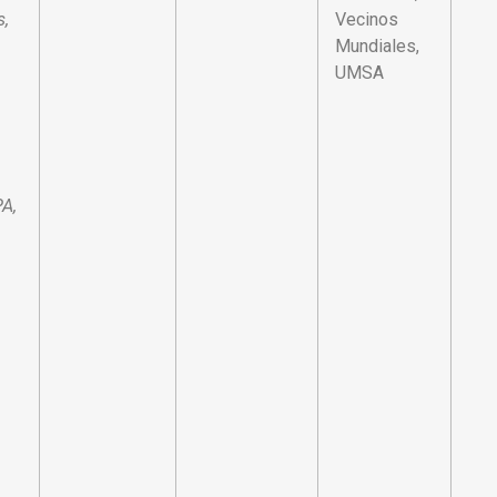
s,
Vecinos
Mundiales,
0
UMSA
A,