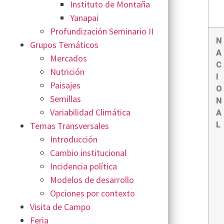
Instituto de Montaña
Yanapai
Profundización Seminario II
N
Grupos Temáticos
A
Mercados
C
Nutrición
I
Paisajes
O
Semillas
N
Variabilidad Climática
A
L
Temas Transversales
Introducción
Cambio institucional
Incidencia política
Modelos de desarrollo
Opciones por contexto
Visita de Campo
Feria