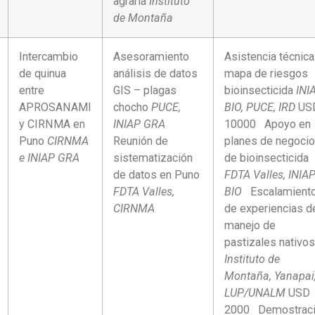
agraria
Instituto
de Montaña
Intercambio
Asesoramiento
Asistencia técnica
de quinua
análisis de datos
mapa de riesgos
entre
GIS – plagas
bioinsecticida
INI
APROSANAMI
chocho
PUCE,
BIO, PUCE, IRD
US
y CIRNMA en
INIAP GRA
10000 Apoyo en
Puno
CIRNMA
Reunión de
planes de negocio
e INIAP GRA
sistematización
de bioinsecticida
de datos en Puno
FDTA Valles, INIA
FDTA Valles,
BIO
Escalamient
CIRNMA
de experiencias d
manejo de
pastizales nativos
Instituto de
Montaña, Yanapai
LUP/UNALM
USD
2000
Demostrac