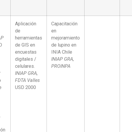
Aplicación
Capacitación
de
en
AP
herramientas
mejoramiento
D
de GIS en
de lupino en
encuestas
INIA Chile
digitales /
INIAP GRA,
celulares.
PROINPA
P
INIAP GRA,
o
FDTA Valles
e
USD 2000
,
ión