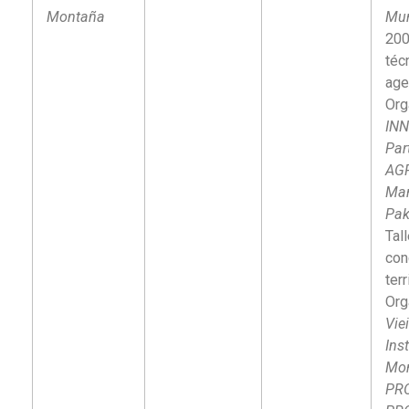
Montaña
Mun
200
téc
age
Org
IN
Par
AG
Man
Pa
Tal
con
terr
Org
Vie
Ins
Mon
PR