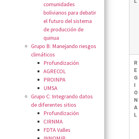
L
comunidades
bolivianos para debatir
el futuro del sistema
de producción de
quinua
Grupo B: Manejando riesgos
climáticos
Profundización
R
E
AGRECOL
G
PROINPA
I
UMSA
O
Grupo C: Integrando datos
N
de diferentes sitios
A
Profundización
L
CIRNMA
FDTA Valles
INNOMIP