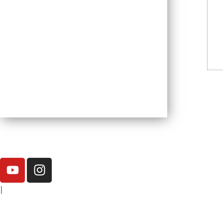
|
elisa.canziani@condesan.org