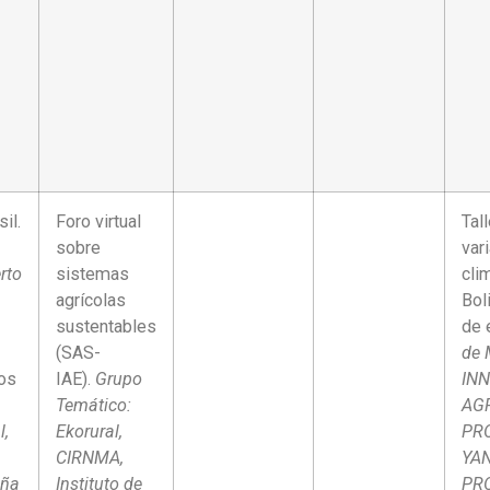
il.
Foro virtual
Tal
sobre
var
rto
sistemas
cli
agrícolas
Bol
sustentables
de 
(SAS-
de 
os
IAE).
Grupo
INN
Temático:
AG
l,
Ekorural,
PR
CIRNMA,
YAN
aña
Instituto de
PRO