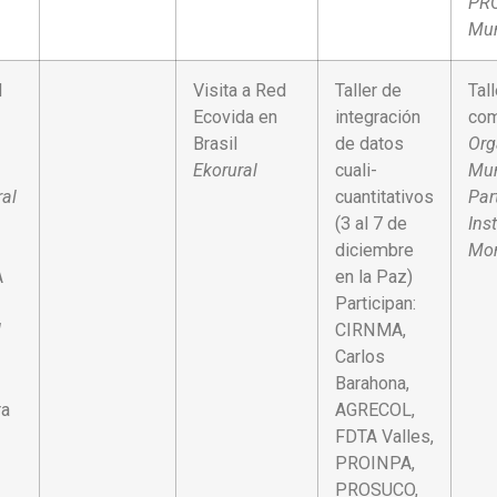
PRO
Mun
l
Visita a Red
Taller de
Tal
Ecovida en
integración
com
Brasil
de datos
Org
Ekorural
cuali-
Mun
ral
cuantitativos
Par
(3 al 7 de
Ins
diciembre
Mo
A
en la Paz)
Participan:
l
CIRNMA,
Carlos
Barahona,
ra
AGRECOL,
FDTA Valles,
PROINPA,
PROSUCO,