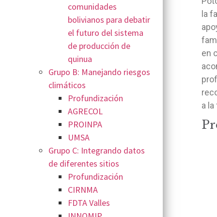
Poto
comunidades
la f
bolivianos para debatir
apoy
el futuro del sistema
fam
de producción de
en 
quinua
aco
Grupo B: Manejando riesgos
prof
climáticos
reco
Profundización
a la
AGRECOL
Pr
PROINPA
UMSA
Grupo C: Integrando datos
de diferentes sitios
Profundización
CIRNMA
FDTA Valles
INNOMIP