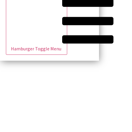
Hamburger Toggle Menu
|
elisa.canziani@condesan.org