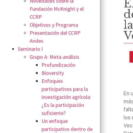
E
Novedades sobre la
Fundación McKnight y el
d
CCRP
l
Objetivos y Programa
V
Presentación del CCRP
Andes
Seminario I
Grupo A: Meta-análisis
Profundización
Bioversity
Enfoques
participativos para la
En u
investigación agrícola:
más
¿Es la participación
falt
suficiente?
los 
Un enfoque
Vec
participativo dentro de