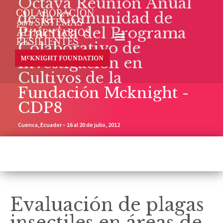
Octava Reunión Anual
de la Comunidad de
Práctica del Programa
Colaborativo de
Investigación en
Cultivos de la
Fundación Mcknight -
CDP8
Cuenca, Ecuador – 16 al 20 de julio, 2012
Evaluación de plagas
insectiles en áreas de