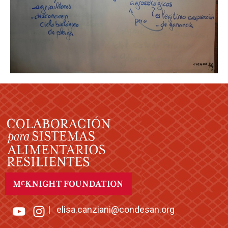
|
elisa.canziani@condesan.org