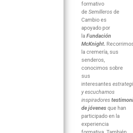
formativo
de
Semilleros
de
Cambio es
apoyado por
la
Fundación
McKnight
.
Recorrimo
la cremería, sus
senderos,
conocimos sobre
sus
interesantes
estrateg
y escuchamos
inspiradores
testimon
de jóvenes
que han
participado en la
experiencia
formativa. También