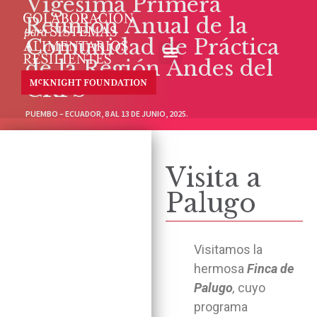
Vigésima Primera
Reunión Anual de la
Comunidad de Práctica
de la Región Andes del
CRFS
PUEMBO – ECUADOR, 8 AL 13 DE JUNIO, 2025.
Visita a
Palugo
Visitamos la
hermosa
Finca de
Palugo
,
cuyo
programa