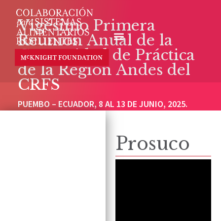
Vigésimo Primera
Reunión Anual de la
Comunidad de Práctica
de la Región Andes del
CRFS
PUEMBO – ECUADOR, 8 AL 13 DE JUNIO, 2025.
Prosuco