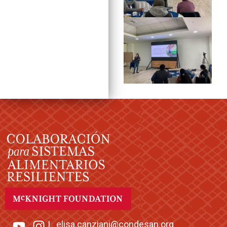
|
elisa.canziani@condesan.org