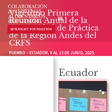
Vigésimo Primera
Reunión Anual de la
Comunidad de Práctica
de la Región Andes del
CRFS
PUEMBO – ECUADOR, 8 AL 13 DE JUNIO, 2025.
Ecuador