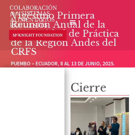
Vigésimo Primera
Reunión Anual de la
Comunidad de Práctica
de la Región Andes del
CRFS
PUEMBO – ECUADOR, 8 AL 13 DE JUNIO, 2025.
Cierre