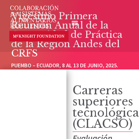
Vigésimo Primera
Reunión Anual de la
Comunidad de Práctica
de la Región Andes del
CRFS
PUEMBO – ECUADOR, 8 AL 13 DE JUNIO, 2025.
Carreras
superiores
tecnológica
(CLACSO)
Evaluación