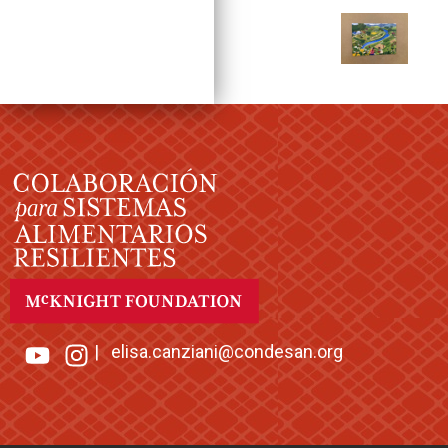
|
elisa.canziani@condesan.org