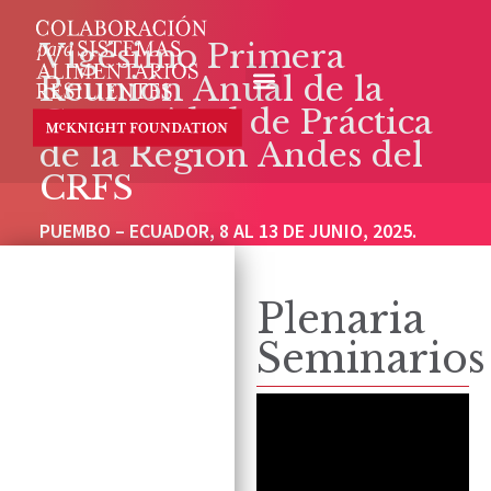
Vigésimo Primera
Reunión Anual de la
Comunidad de Práctica
de la Región Andes del
CRFS
PUEMBO – ECUADOR, 8 AL 13 DE JUNIO, 2025.
Plenaria
Seminarios