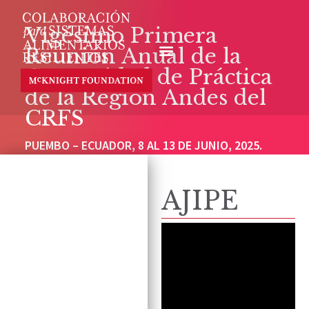
Vigésimo Primera
Reunión Anual de la
Comunidad de Práctica
de la Región Andes del
CRFS
PUEMBO – ECUADOR, 8 AL 13 DE JUNIO, 2025.
AJIPE