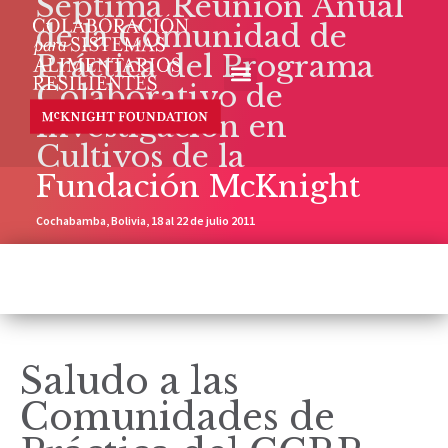
Séptima Reunión Anual
de la Comunidad de
Práctica del Programa
Colaborativo de
Investigación en
Cultivos de la
Fundación McKnight
Cochabamba, Bolivia, 18 al 22 de julio 2011
Saludo a las
Comunidades de