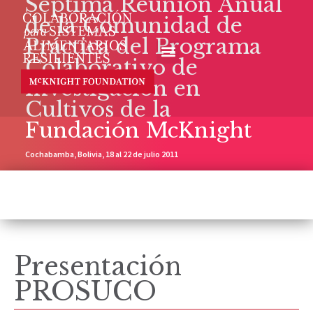
Séptima Reunión Anual
de la Comunidad de
Práctica del Programa
Colaborativo de
Investigación en
Cultivos de la
Fundación McKnight
Cochabamba, Bolivia, 18 al 22 de julio 2011
Presentación
PROSUCO