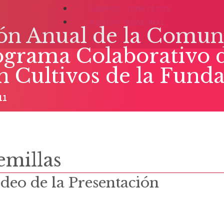
GRUPOS TEMÁTICOS
EQUIPO REGIONAL
ón Anual de la Comun
rograma Colaborativo 
en Cultivos de la Fun
11
emillas
deo de la Presentación