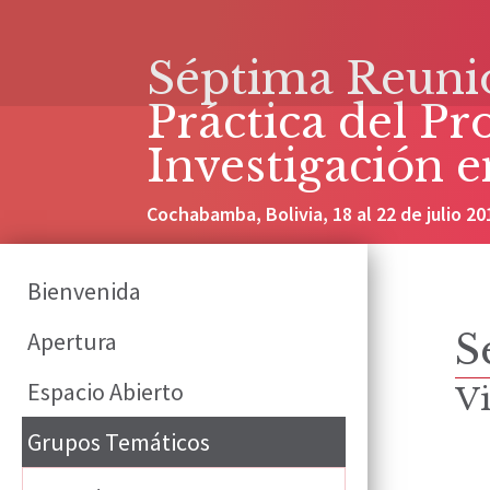
Séptima Reuni
Práctica del P
Investigación 
Cochabamba, Bolivia, 18 al 22 de julio 20
Bienvenida
Apertura
S
Espacio Abierto
Vi
Grupos Temáticos