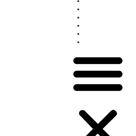
Reuniones
.org
Eventos
Proyectos
Recursos
Grupos Temáticos
Equipo Regional