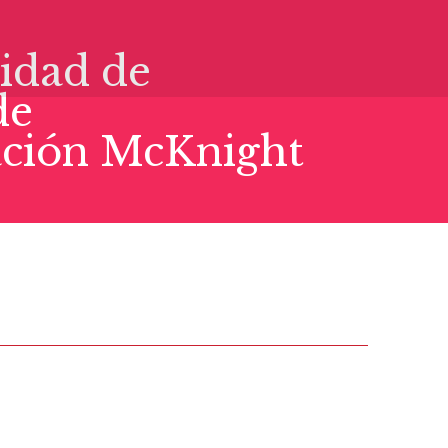
idad de
de
dación McKnight