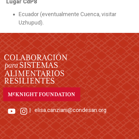
Lugar CdP8
Ecuador (eventualmente Cuenca, visitar
Uzhupud).
|
elisa.canziani@condesan.org