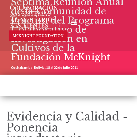
Séptima Reunión Anual
de la Comunidad de
Práctica del Programa
Colaborativo de
Investigación en
Cultivos de la
Fundación McKnight
Cochabamba, Bolivia, 18 al 22 de julio 2011
Evidencia y Calidad -
Ponencia