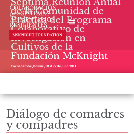
Séptima Reunión Anual
de la Comunidad de
Práctica del Programa
Colaborativo de
Investigación en
Cultivos de la
Fundación McKnight
Cochabamba, Bolivia, 18 al 22 de julio 2011
Diálogo de comadres
y compadres