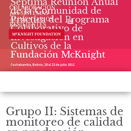
Séptima Reunión Anual
de la Comunidad de
Práctica del Programa
Colaborativo de
Investigación en
Cultivos de la
Fundación McKnight
Cochabamba, Bolivia, 18 al 22 de julio 2011
Grupo II: Sistemas de
monitoreo de calidad